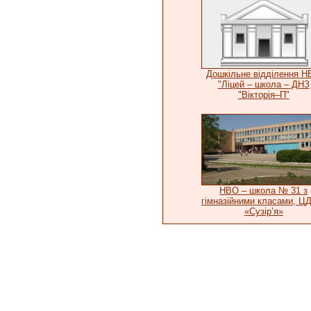
Дошкільне відділення 
"Ліцей – школа – ДНЗ
"Вікторія–П"
НВО – школа № 31 з
гімназійними класами, 
«Сузір’я»