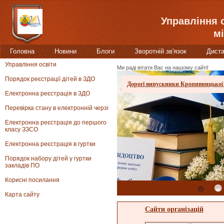
Управління 
мі
Головна
Новини
Блоги
Зворотній зв'язок
Диста
Управління освіти
Ми раді вітати Вас на нашому сайті!
Порядок реєстрації дітей в ЗДО
Дорогі випускники Кропивницької
Електронна реєстрація в ЗДО
Перевірка стану в електронній черзі
Електронна реєстрація до першого
класу ЗЗСО
Електронна реєстрація в гуртки
Порядок набору дітей у гуртки
закладів ПО
Корисні посилання
1
2
Карта сайту
Сайти організацій