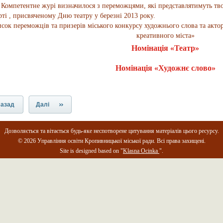
тентне журі визначилося з переможцями, які представлятимуть твори
рті , присвяченому Дню театру у березні 2013 року.
сок переможців та призерів міського конкурсу художнього слова та актор
креативного міста»
Номінація «Театр»
Номінація «Художнє слово»
азад
Далі
Дозволяється та вітається будь-яке неспотворене цитування матеріалів цього ресурсу.
© 2026 Управління освіти Кропивницької міської ради. Всі права захищені.
Site is designed based on "
Klasna Ocinka
".