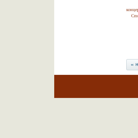
Компе
конце
Спи
Н