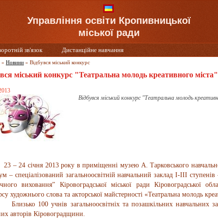
Управління освіти Кропивницької
міської ради
воротній зв'язок
Дистанційне навчання
»
Новини
»
Відбувся міський конкурс
увся міський конкурс "Театральна молодь креативного міста"
 2013
Відбувся міський конкурс "Театральна молодь креатив
24 січня 2013 року в приміщенні музею А. Тарковського навчально
іум – спеціалізований загальноосвітній навчальний заклад І-ІІІ ступені
ичного виховання” Кіровоградської міської ради Кіровоградської обла
рсу художнього слова та акторської майстерності «Театральна молодь креа
ко 100 учнів загальноосвітніх та позашкільних навчальних закла
них авторів Кіровоградщини.