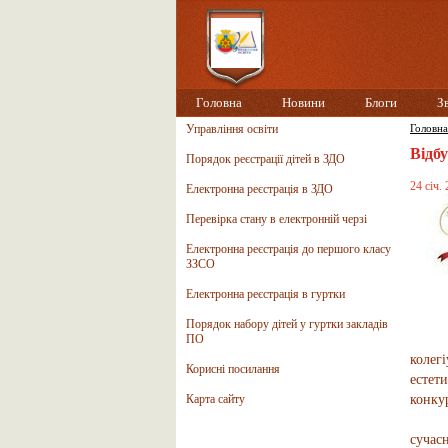
Головна
Новини
Блоги
З
Управління освіти
Головна
Відб
Порядок реєстрації дітей в ЗДО
24 січ.
Електронна реєстрація в ЗДО
Перевірка стану в електронній черзі
Електронна реєстрація до першого класу
ЗЗСО
Електронна реєстрація в гуртки
Порядок набору дітей у гуртки закладів
ПО
23 – 
колег
Корисні посилання
естет
Карта сайту
конку
Близь
сучас