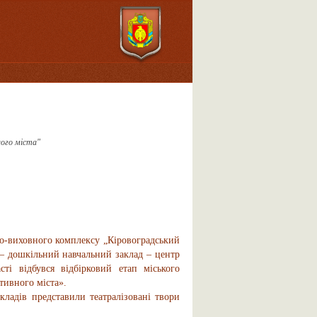
ного міста"
-виховного комплексу „Кіровоградський
в – дошкільний навчальний заклад – центр
сті відбувся відбірковий етап міського
тивного міста».
дів представили театралізовані твори