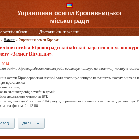
Управління освіти Кропивницької
міської ради
воротній зв'язок
Дистанційне навчання
»
Новини
»
Управління освіти Кіровог
вління освіти Кіровоградської міської ради оголошує конкурс
мету «Захист Вітчизни».
. 2014
іння освіти Кіровоградської міської ради оголошує конкурс на вакантну посаду вчите
ння освіти Кіровоградської міської ради оголошує конкурс на вакантну посаду вчителя 
 до претендента:
огічна освіта;
рське звання/досвід служби в армії;
діння державною мовою та ІКТ.
ти надавати до 25 серпня 2014 року до приймальні управління освіти за адресою: вул. В
 за телефоном: 24 43 80
азад
Далі