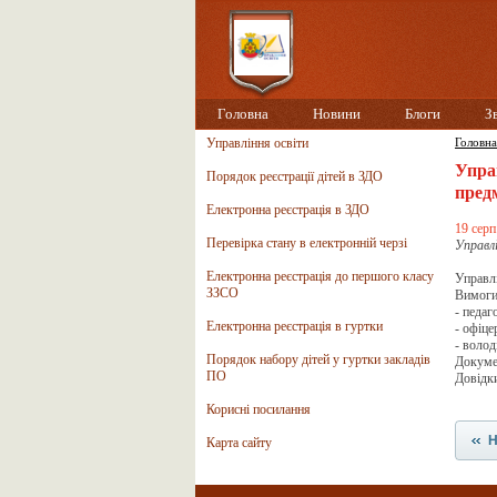
Головна
Новини
Блоги
З
Управління освіти
Головна
Упра
Порядок реєстрації дітей в ЗДО
пред
Електронна реєстрація в ЗДО
19 серп
Перевірка стану в електронній черзі
Управл
Електронна реєстрація до першого класу
Управлі
ЗЗСО
Вимоги
- педаг
Електронна реєстрація в гуртки
- офіце
- воло
Порядок набору дітей у гуртки закладів
Докумен
ПО
Довідки
Корисні посилання
Н
Карта сайту