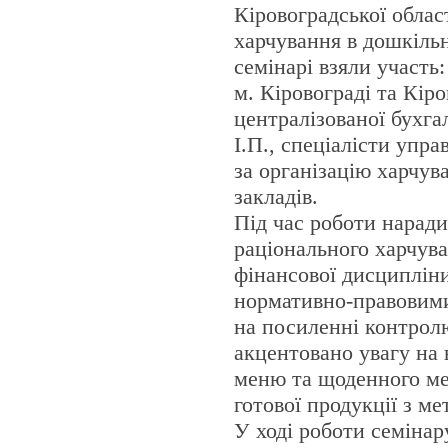
Кіровоградської облас
харчування в дошкільн
семінарі взяли участь:
м. Кіровограді та Кір
централізованої бухга
І.П., спеціалісти упр
за організацію харчув
закладів.
Під час роботи наради
раціонального харчува
фінансової дисципліни
нормативно-правовими
на посиленні контролю
акцентовано увагу на
меню та щоденного мен
готової продукції з м
У ході роботи семінар