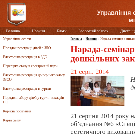
Управління 
мі
Головна
Новини
Блоги
Зворотній зв'язок
Дистанц
Управління освіти
Головна
»
Новини
»
Нарада-семінар з питан
Нарада-семінар 
Порядок реєстрації дітей в ЗДО
дошкільних зак
Електронна реєстрація в ЗДО
Перевірка стану в електронній черзі
21 серп. 2014
Електронна реєстрація до першого класу
Н
ЗЗСО
д
Електронна реєстрація в гуртки
Порядок набору дітей у гуртки закладів
ПО
Корисні посилання
21 серпня 2014 року н
Карта сайту
об’єднання №6 «Спеціа
естетичного виховання