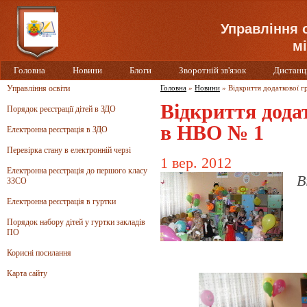
Управління 
мі
Головна
Новини
Блоги
Зворотній зв'язок
Дистанц
Управління освіти
Головна
»
Новини
»
Відкриття додаткової г
Відкриття дода
Порядок реєстрації дітей в ЗДО
в НВО № 1
Електронна реєстрація в ЗДО
Перевірка стану в електронній черзі
1 вер. 2012
Електронна реєстрація до першого класу
В
ЗЗСО
Електронна реєстрація в гуртки
Порядок набору дітей у гуртки закладів
ПО
Корисні посилання
Карта сайту