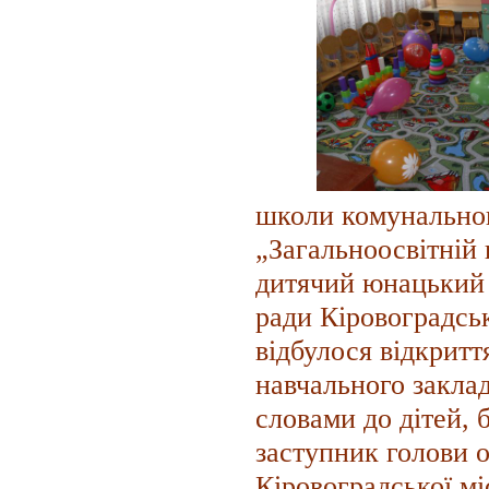
школи комунальног
„Загальноосвітній 
дитячий юнацький 
ради Кіровоградськ
відбулося відкритт
навчального заклад
словами до дітей, 
заступник голови о
Кіровоградської мі