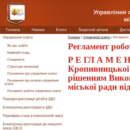
Управління 
мі
Головна
Новини
Блоги
Зворотній зв'язок
Диста
Управління освіти
Головна
»
Управління освіти
»
Регламент 
Регламент робо
Як нас знайти
Керівний склад
Р Е ГЛ А М Е Н
Спеціалісти
Кропивницької 
Структура організації
Положення про управління освіти
рішенням Вико
Положення про колегію управління
освіти
міської ради ві
Регламент роботи управління освіти
Порядок реєстрації дітей в ЗДО
Електронна реєстрація в ЗДО
Перевірка стану в електронній черзі
Електронна реєстрація до першого
класу ЗЗСО