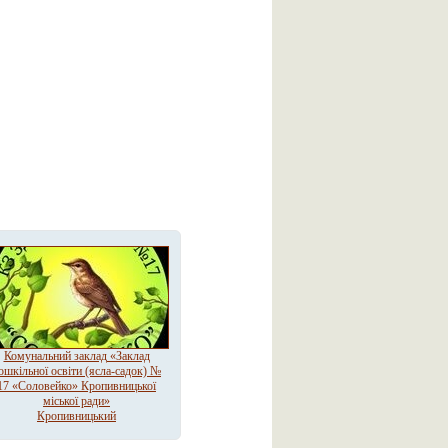
Комунальний заклад «Заклад
ошкільної освіти (ясла-садок) №
17 «Соловейко» Кропивницької
міської ради»
Кропивницький