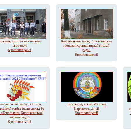
удинок дитячої та юнацької
Комунальний заклад "Балашівська
творчості
гімназія Кропивницької міської
Кропивницький
ради"
Кропивницький
омунальний заклад «Заклад
Кіровоградський Міський
кільної освіти (ясла-садок) №
Парламент Дітей
д
 «Горобинка» Кропивницької
Кропивницький
міської ради»
Кропивницький