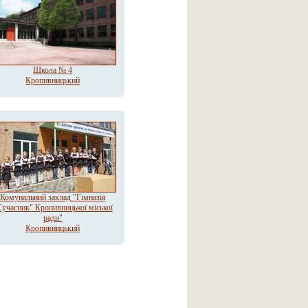
Школа № 4
Кропивницький
Комунальний заклад "Гімназія
Сучасник" Кропивницької міської
ради"
Кропивницький