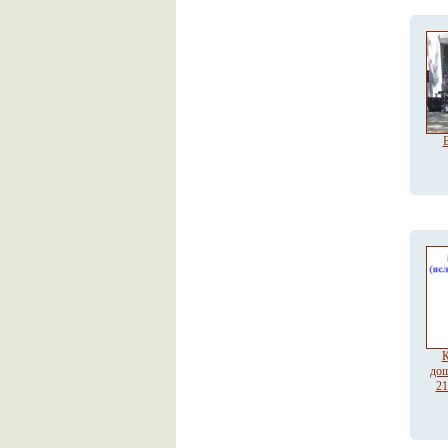
Б
К
дош
21