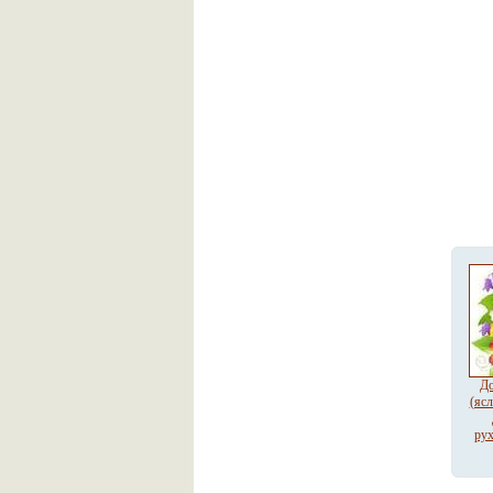
До
(яс
рух