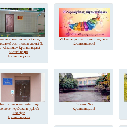
омунальний заклад «Заклад
МО музкерівник Кіровоградщини
кільної освіти (ясла-садок) №
Кропивницький
9 «Ластівка» Кропивницької
міської ради»
Кропивницький
ентр соціальної реабілітації
Гімназія № 9
денного перебування) дітей-
Кропивницький
інвалідів
Кропивницький