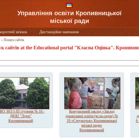
Управління освіти Кропивницької
міської ради
воротній зв'язок
Дистанційне навчання
»
Пошук сайтів
к сайтів at the Educational portal "Класна Оцінка". Кропивн
ВО ЗНЗ І-ІІІ ступенів № 16 -
Комунальний заклад «Заклад
ДЮЦ "Лідер"
дошкільної освіти (ясла-садок) №
д
Кропивницький
10 «Струмочок» Кропивницької
6
міської ради»
Кропивницький