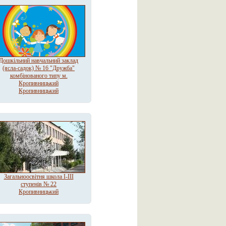
Дошкільний навчальний заклад
(ясла-садок) № 16 "Дружба"
комбінованого типу м.
Кропивницький
Кропивницький
Загальноосвітня школа І-ІІІ
ступенів № 22
Кропивницький