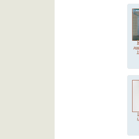
К
дош
1
Ц
(