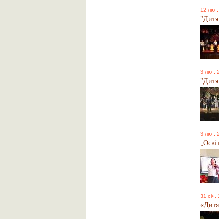
12 лют.
"Дитяч
3 лют. 
"Дитяч
3 лют. 
„Освіт
31 січ.
«Дитя