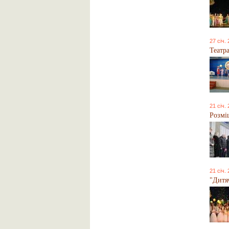
27 січ.
Театр
21 січ.
Розмі
21 січ.
"Дитяч