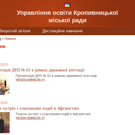
Управління освіти Кропивницької
міської ради
Зворотній зв'язок
Дистанційне навчання
а
»
Новини
ни
 2015
нтація ДНЗ № 61 в рамках державної атестації
Презентація ДНЗ № 61 в рамках державної атестації
читати повністю >>
 2015
а зустріч з учасниками подій в Афганістані
Творча зустріч з учасниками подій в Афганістані
читати повністю >>