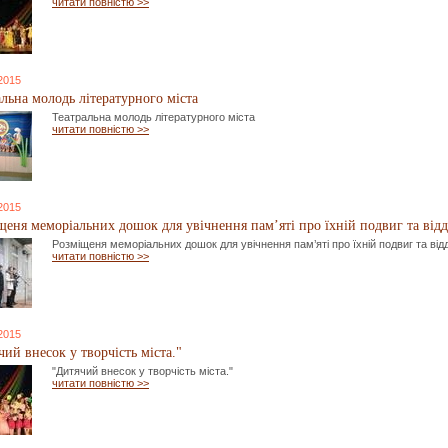
читати повністю >>
 2015
альна молодь літературного міста
Театральна молодь літературного міста
читати повністю >>
 2015
щеня меморіальних дошок для увічнення пам’яті про їхній подвиг та відд
Розміщеня меморіальних дошок для увічнення пам’яті про їхній подвиг та відд
читати повністю >>
 2015
ий внесок у творчість міста."
"Дитячий внесок у творчість міста."
читати повністю >>