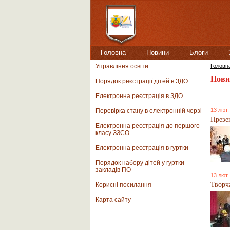
Головна
Новини
Блоги
Управління освіти
Головн
Нови
Порядок реєстрації дітей в ЗДО
Електронна реєстрація в ЗДО
13 лют.
Перевірка стану в електронній черзі
Презе
Електронна реєстрація до першого
класу ЗЗСО
Електронна реєстрація в гуртки
Порядок набору дітей у гуртки
закладів ПО
13 лют.
Творч
Корисні посилання
Карта сайту