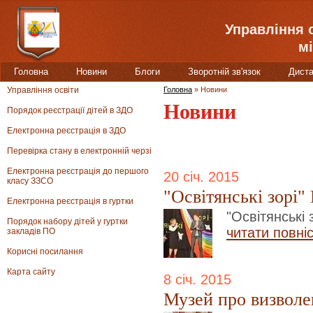
Управління 
мі
Головна
Новини
Блоги
Зворотній зв'язок
Диста
Управління освіти
Головна
»
Новини
Новини
Порядок реєстрації дітей в ЗДО
Електронна реєстрація в ЗДО
Перевірка стану в електронній черзі
Електронна реєстрація до першого
20 січ. 2015
класу ЗЗСО
"Освітянські зорі"
Електронна реєстрація в гуртки
"Освітянські 
Порядок набору дітей у гуртки
читати повні
закладів ПО
Корисні посилання
Карта сайту
8 січ. 2015
Музей про визволе