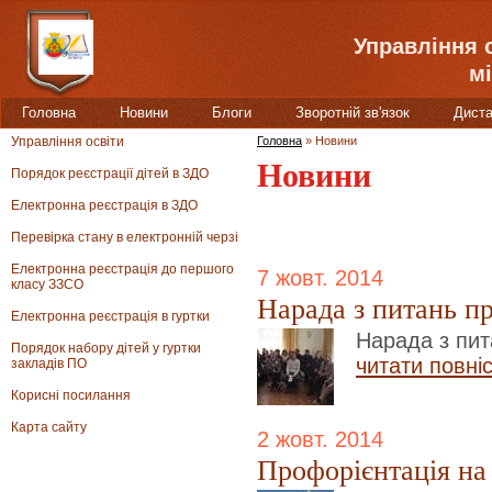
Управління 
мі
Головна
Новини
Блоги
Зворотній зв'язок
Диста
Управління освіти
Головна
»
Новини
Новини
Порядок реєстрації дітей в ЗДО
Електронна реєстрація в ЗДО
Перевірка стану в електронній черзі
Електронна реєстрація до першого
7 жовт. 2014
класу ЗЗСО
Нарада з питань п
Електронна реєстрація в гуртки
Нарада з пи
Порядок набору дітей у гуртки
читати повні
закладів ПО
Корисні посилання
Карта сайту
2 жовт. 2014
Профорієнтація на