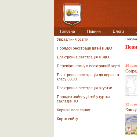
Головна
Новини
Блоги
Управління освіти
Головн
Нови
Порядок реєстрації дітей в ЗДО
Електронна реєстрація в ЗДО
26 трав
Перевірка стану в електронній черзі
Осере
Електронна реєстрація до першого
класу ЗЗСО
Електронна реєстрація в гуртки
Порядок набору дітей у гуртки
закладів ПО
22 трав
Конку
Корисні посилання
Карта сайту