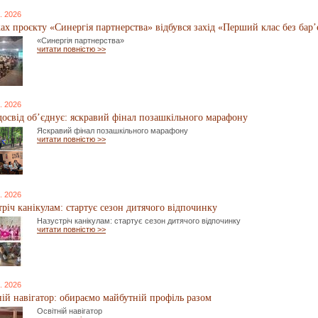
. 2026
ах проєкту «Синергія партнерства» відбувся захід «Перший клас без бар’
«Синергія партнерства»
читати повністю >>
. 2026
досвід об’єднує: яскравий фінал позашкільного марафону
Яскравий фінал позашкільного марафону
читати повністю >>
. 2026
тріч канікулам: стартує сезон дитячого відпочинку
Назустріч канікулам: стартує сезон дитячого відпочинку
читати повністю >>
. 2026
ній навігатор: обираємо майбутній профіль разом
Освітній навігатор