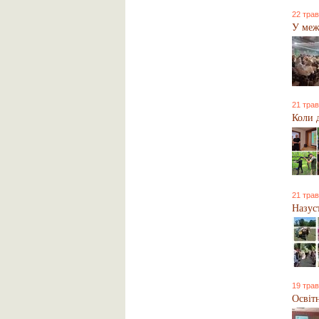
22 трав
У меж
21 трав
Коли 
21 трав
Назус
19 трав
Освіт