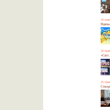
19 трав
Навча
18 трав
«Світ 
15 трав
Створ