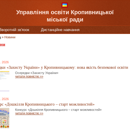
Управління освіти Кропивницької
міської ради
Зворотній зв'язок
Дистанційне навчання
а
»
Новини
ни
. 2026
дки «Захисту України» у Кропивницькому: нова якість безпекової освіти
Осередки «Захисту України»
читати повністю >>
. 2026
рс «Дошкілля Кропивницького – старт можливостей»
Конкурс «Дошкілля Кропивницького – старт можливостей»
читати повністю >>