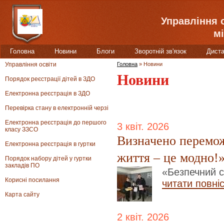
Управління 
мі
Головна
Новини
Блоги
Зворотній зв'язок
Диста
Управління освіти
Головна
»
Новини
Новини
Порядок реєстрації дітей в ЗДО
Електронна реєстрація в ЗДО
Перевірка стану в електронній черзі
Електронна реєстрація до першого
3 квіт. 2026
класу ЗЗСО
Визначено перемож
Електронна реєстрація в гуртки
життя – це модно!
Порядок набору дітей у гуртки
закладів ПО
«Безпечний с
Корисні посилання
читати повні
Карта сайту
2 квіт. 2026