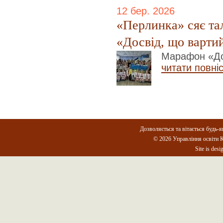
12 бер. 2026
«Перлинка» сяє та
«Досвід, що варти
Марафон «До
читати повні
Дозволяється та вітається будь-я
© 2026 Управління освіти К
Site is des