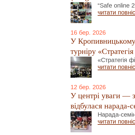
“Safe online 
читати повні
16 бер. 2026
У Кропивницькому 
турніру «Стратегі
«Стратегія ф
читати повні
12 бер. 2026
У центрі уваги — 
відбулася нарада-с
Нарада-семін
читати повні